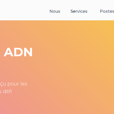
Nous
Services
Postes
e ADN
çu pour les
 défi