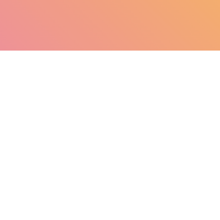
he d'un but
o-questionnement, nous vous
 un équilibre entre ce qui vous
t l'impact que vous souhaitez
ché du travail qui vous entoure.