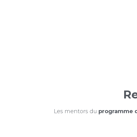
L'AMI vous c
Le
programme de mentor
s'engagent à avoir un impa
compétences et à leur lieu
prochain défi professionn
les meilleures décisions, 
Re
Les mentors du
programme d