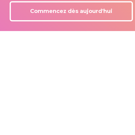
Commencez dès aujourd'hui
À la recherc
Grâce à un exercice d'aut
accompagnons pour trouver
motive, vos compétences e
avoir en comprenant le mar