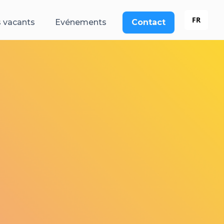
FR
 vacants
Evénements
Contact