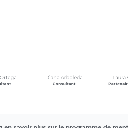
 Ortega
Diana Arboleda
Laura 
ltant
Consultant
Partenair
z en savoir plus sur le programme de mento