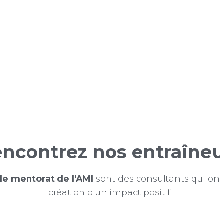
onvient-il ?
at de l'AMI
est conçu pour les professionnels qui
ct positif sur la société grâce à leurs
 de travail. Si vous êtes à la recherche de votre
el ou si vous avez besoin de conseils pour prendr
cette opportunité est peut-être pour vous.
ncontrez nos entraîne
e mentorat de l'AMI
sont des consultants qui on
création d'un impact positif.