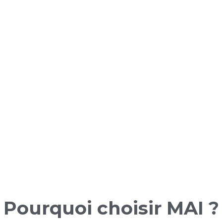
Connaître l'AMI
Notre
programme de mentorat
pour motiver et inspirer chaque
conscience de soi et l'intelli
compétences fondamentales
personnel et professionnel.
Pourquoi choisir MAI ?