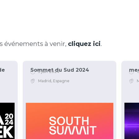
les événements à venir,
cliquez ici
.
de
Sommet du Sud 2024
me
5 juin 2024
1
Madrid, Espagne