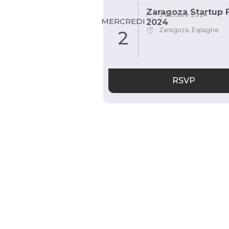
Zaragoza Startup 
2 octobre 2024
MERCREDI
2024
Zaragoza, Espagne
2
RSVP