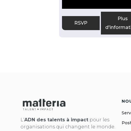
Plus
RSVP
d'informat
NO
Serv
L'
ADN des talents à impact
pour les
Post
organisations qui changent le monde.