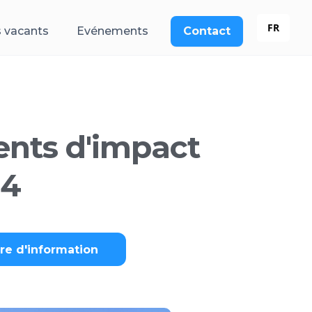
FR
 vacants
Evénements
Contact
ents d'impact
24
tre d'information