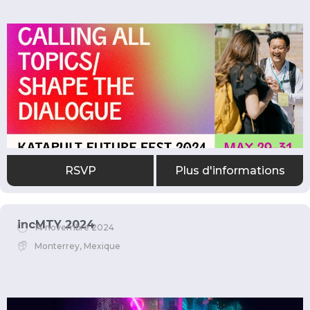
RSVP
Plus d'informations
incMTY 2024
14 novembre 2024
Monterrey, Mexique