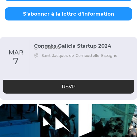
S'abonner à la lettre d'information
Congrès Galicia Startup 2024
7 mai 2024
MAR
Saint-Jacques-de-Compostelle, Espagne
7
RSVP