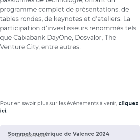
passionnés de technologie, offrant un
programme complet de présentations, de
tables rondes, de keynotes et d'ateliers. La
participation d'investisseurs renommés tels
que Caixabank DayOne, Dosvalor, The
Venture City, entre autres.
Pour en savoir plus sur les événements à venir,
cliquez
ici
.
Sommet numérique de Valence 2024
23 octobre 2024