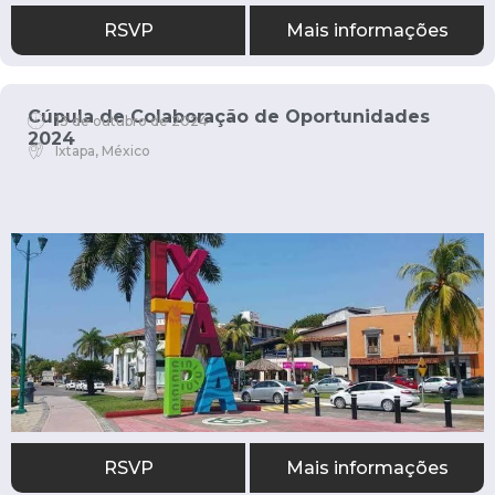
RSVP
Mais informações
Cúpula de Colaboração de Oportunidades
13 de outubro de 2024
2024
Ixtapa, México
RSVP
Mais informações