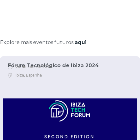
Explore mais eventos futuros
aqui
.
Fórum Tecnológico de Ibiza 2024
24 de abril de 2024
Ibiza, Espanha