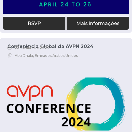
RSVP
Mais informações
Conferência Global da AVPN 2024
23 de abril de 2024
Abu Dhabi, Emirados Árabes Unidos