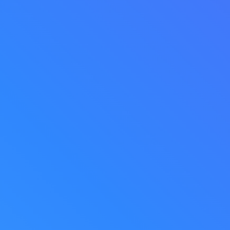
Nome*
Sobrenome*
Correio corporativo
Nome da organização
Posição