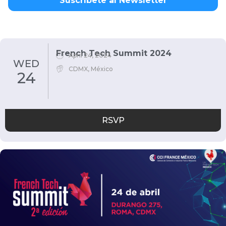
Suscríbete al Newsletter
French Tech Summit 2024
April 24, 2024
WED
CDMX, México
24
RSVP