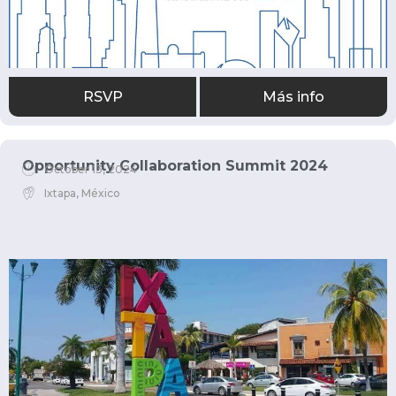
RSVP
Más info
Opportunity Collaboration Summit 2024
October 13, 2024
Ixtapa, México