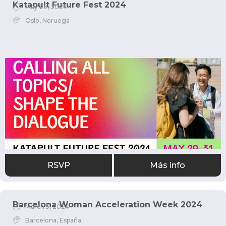
Katapult Future Fest 2024
May 29, 2024
Oslo, Noruega
RSVP
Más info
Barcelona Woman Acceleration Week 2024
March 5, 2024
Barcelona, España