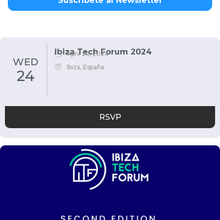
Suscríbete al Newsletter
Ibiza Tech Forum 2024
April 24, 2024
WED
Ibiza, España
24
RSVP