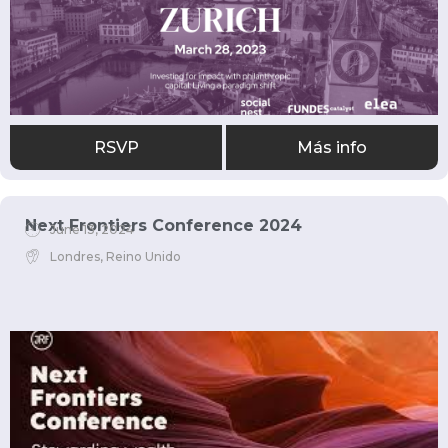
RSVP
Más info
Next Frontiers Conference 2024
June 13, 2024
Londres, Reino Unido