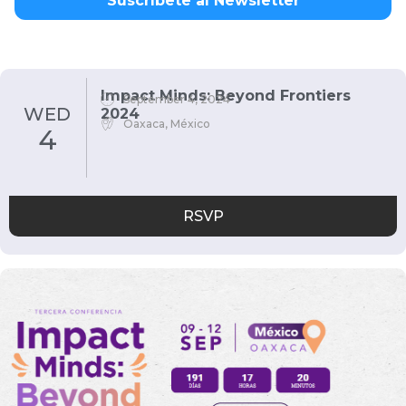
Suscríbete al Newsletter
Impact Minds: Beyond Frontiers
September 4, 2024
WED
2024
Oaxaca, México
4
RSVP